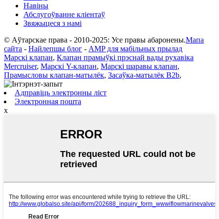
Навіны
Абслугоўванне кліентаў
Звяжыцеся з намі
© Аўтарскае права - 2010-2025: Усе правы абаронены.
Мапа
сайта
-
Найлепшы блог
-
AMP для мабільных прылад
Марскі клапан
,
Клапан прамыўкі прэснай вады рухавіка
Mercruiser
,
Марскі Y-клапан
,
Марскі шаравы клапан
,
Прамысловы клапан-матылёк
,
Засаўка-матылёк B2b
,
Адправіць электронны ліст
Электронная пошта
x