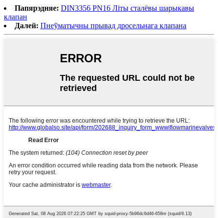
Папярэдняе:
DIN3356 PN16 Літы сталёвы шарыкавы
клапан
Далей:
Пнеўматычны прывад дросельнага клапана