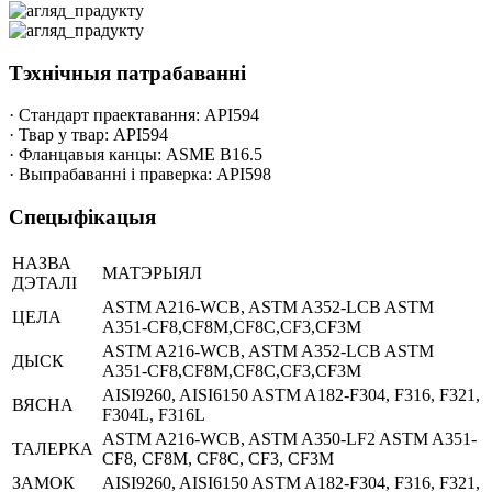
Тэхнічныя патрабаванні
· Стандарт праектавання: API594
· Твар у твар: API594
· Фланцавыя канцы: ASME B16.5
· Выпрабаванні і праверка: API598
Спецыфікацыя
НАЗВА
МАТЭРЫЯЛ
ДЭТАЛІ
ASTM A216-WCB, ASTM A352-LCB ASTM
ЦЕЛА
A351-CF8,CF8M,CF8C,CF3,CF3M
ASTM A216-WCB, ASTM A352-LCB ASTM
ДЫСК
A351-CF8,CF8M,CF8C,CF3,CF3M
AISI9260, AISI6150 ASTM A182-F304, F316, F321,
ВЯСНА
F304L, F316L
ASTM A216-WCB, ASTM A350-LF2 ASTM A351-
ТАЛЕРКА
CF8, CF8M, CF8C, CF3, CF3M
ЗАМОК
AISI9260, AISI6150 ASTM A182-F304, F316, F321,