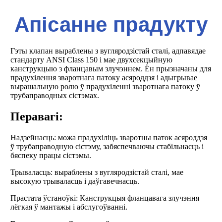
Апісанне прадукту
Гэты клапан выраблены з вугляродзістай сталі, адпавядае
стандарту ANSI Class 150 і мае двухсекцыйную
канструкцыю з фланцавым злучэннем. Ён прызначаны для
прадухілення зваротнага патоку асяроддзя і адыгрывае
вырашальную ролю ў прадухіленні зваротнага патоку ў
трубаправодных сістэмах.
Перавагі:
Надзейнасць: можа прадухіліць зваротны паток асяроддзя
ў трубаправодную сістэму, забяспечваючы стабільнасць і
бяспеку працы сістэмы.
Трываласць: выраблены з вугляродзістай сталі, мае
высокую трываласць і даўгавечнасць.
Прастата ўстаноўкі: Канструкцыя фланцавага злучэння
лёгкая ў мантажы і абслугоўванні.