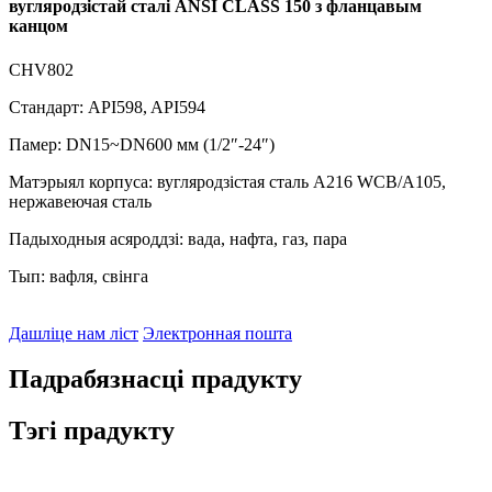
вугляродзістай сталі ANSI CLASS 150 з фланцавым
канцом
CHV802
Стандарт: API598, API594
Памер: DN15~DN600 мм (1/2″-24″)
Матэрыял корпуса: вугляродзістая сталь A216 WCB/A105,
нержавеючая сталь
Падыходныя асяроддзі: вада, нафта, газ, пара
Тып: вафля, свінга
Дашліце нам ліст
Электронная пошта
Падрабязнасці прадукту
Тэгі прадукту