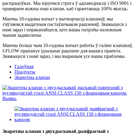
распрацоўках. Мы кіруемся строга ў адпаведнасці з ISO 9001 і
правяраем кожны наш клапан, каб гарантаваць 100% якасць.
Маючы 10-гадовы вопыт у вытворчасці клапанаў, мы
з'яўляемся выдатным пастаўшчыком рашэнняў. Звяжыцеся з
намі зараз і пераканайцеся, што вашы патрэбы належным
чынам задаволены.
Маючы больш чым 10-гадовы вопыт работы ў галіне клапанаў,
I-FLOW прапануе ідэальнае рашэнне для вашага праекта.
Звяжыцеся з намі зараз, і мы вырашым усе вашы праблемы.
Галоўная
Прадукты
Зваротны клапан
Зваротны клапан з двухдыскавай дыяфрагмай з