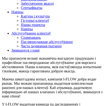
Забеспячэнне якасці
Сертыфікаты
Навіны
Кар'ера і культура
Гісторыі кліентаў
Нашы праекты
Навіны
Абслугоўванне кліентаў
Спампаваць
Пасляпродажнае абслугоўванне
Часта задаваныя пытанні
Звяжыцеся з намі
Мы прапануем вельмі эканамічна выгадную прадукцыю і
прафесійнае пасляпродажнае абслугоўванне для марскога
абсталявання. Нашы клапаны, якія пастаўляюцца вопытнымі
тэхнікамі, маюць гарантавана добрую якасць.
Маючы шматгадовы вопыт, кампанія I-FLOW добра ведае
рынак. Мы можам прапанаваць выдатныя комплексныя
рашэнні для нашых кліентаў. Каб атрымаць дадатковую
інфармацыю аб нашых клапанах і абслугоўванні, звяжыцеся з
намі сёння!
У I-FLOW выдатная каманда па даследаваннях і