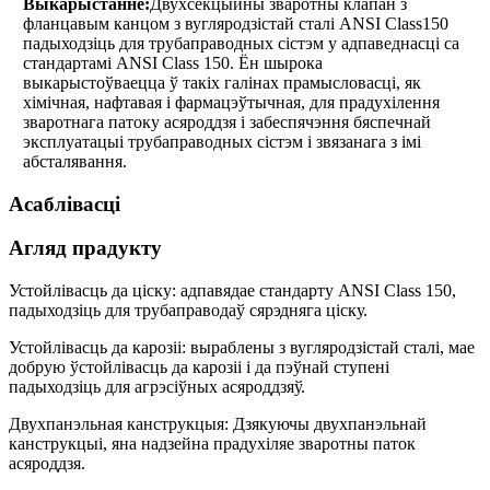
Выкарыстанне:
Двухсекцыйны зваротны клапан з
фланцавым канцом з вугляродзістай сталі ANSI Class150
падыходзіць для трубаправодных сістэм у адпаведнасці са
стандартамі ANSI Class 150. Ён шырока
выкарыстоўваецца ў такіх галінах прамысловасці, як
хімічная, нафтавая і фармацэўтычная, для прадухілення
зваротнага патоку асяроддзя і забеспячэння бяспечнай
эксплуатацыі трубаправодных сістэм і звязанага з імі
абсталявання.
Асаблівасці
Агляд прадукту
Устойлівасць да ціску: адпавядае стандарту ANSI Class 150,
падыходзіць для трубаправодаў сярэдняга ціску.
Устойлівасць да карозіі: выраблены з вугляродзістай сталі, мае
добрую ўстойлівасць да карозіі і да пэўнай ступені
падыходзіць для агрэсіўных асяроддзяў.
Двухпанэльная канструкцыя: Дзякуючы двухпанэльнай
канструкцыі, яна надзейна прадухіляе зваротны паток
асяроддзя.