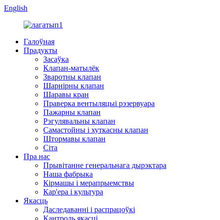
English
Галоўная
Прадукты
Засаўка
Клапан-матылёк
Зваротны клапан
Шарнірны клапан
Шаравы кран
Праверка вентыляцыі рэзервуара
Пажарны клапан
Рэгулявальны клапан
Самастойны і хуткасны клапан
Штормавы клапан
Сіта
Пра нас
Прывітанне генеральнага дырэктара
Наша фабрыка
Кірмашы і мерапрыемствы
Кар'ера і культура
Якасць
Даследаванні і распрацоўкі
Кантроль якасці