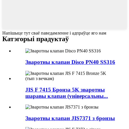
Напішыце тут сваё паведамленне і адпраўце яго нам
Катэгорыі прадуктаў
Зваротны клапан Disco PN40 SS316
JIS F 7415 Бронза 5K зваротны
шаравы клапан (універсальны...
Зваротны клапан JIS7371 з бронзы