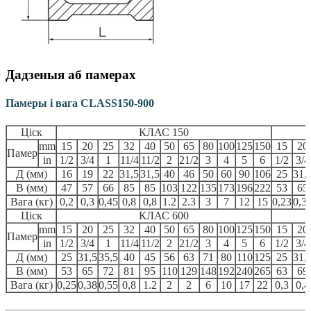
Дадзеныя аб памерах
Памеры і вага CLASS150-900
Ціск
КЛАС 150
mm
15
20
25
32
40
50
65
80
100
125
150
15
20
Памер
in
1/2
3/4
1
11/4
11/2
2
21/2
3
4
5
6
1/2
3/4
Д (мм)
16
19
22
31,5
31,5
40
46
50
60
90
106
25
31,
В (мм)
47
57
66
85
85
103
122
135
173
196
222
53
65
Вага (кг)
0,2
0,3
0,45
0,8
0,8
1.2
2.3
3
7
12
15
0,23
0,3
Ціск
КЛАС 600
mm
15
20
25
32
40
50
65
80
100
125
150
15
20
Памер
in
1/2
3/4
1
11/4
11/2
2
21/2
3
4
5
6
1/2
3/4
Д (мм)
25
31,5
35,5
40
45
56
63
71
80
110
125
25
31,
В (мм)
53
65
72
81
95
110
129
148
192
240
265
63
69
Вага (кг)
0,25
0,38
0,55
0,8
1.2
2
2
6
10
17
22
0,3
0,4