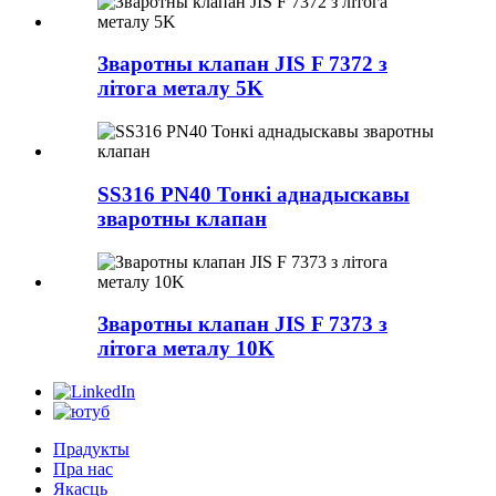
Зваротны клапан JIS F 7372 з
літога металу 5K
SS316 PN40 Тонкі аднадыскавы
зваротны клапан
Зваротны клапан JIS F 7373 з
літога металу 10K
Прадукты
Пра нас
Якасць