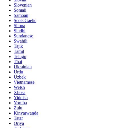
Slovenian
Somali
Samoan
Scots Gaelic
Shona
Sindhi
Sundanese
Swahili
Tajik
Tamil
Telugu
Thai
Ukrainian
Urdu
Uzbek
Vietnamese
Welsh
Xhosa
Yiddish
Yoruba
Zulu
Kinyarwanda
Tatar
Oriya