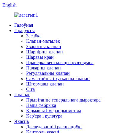
English
Галоўная
Прадукты
Засаўка
Клапан-матылёк
Зваротны клапан
Шарнірны клапан
Шаравы кран
Праверка вентыляцыі рэзервуара
Пажарны клапан
Рэгулявальны клапан
Самастойны і хуткасны клапан
Штормавы клапан
Сіта
Пра нас
Прывітанне генеральнага дырэктара
Наша фабрыка
Кірмашы і мерапрыемствы
Кар'ера і культура
Якасць
Даследаванні і распрацоўкі
Кантроль якасці