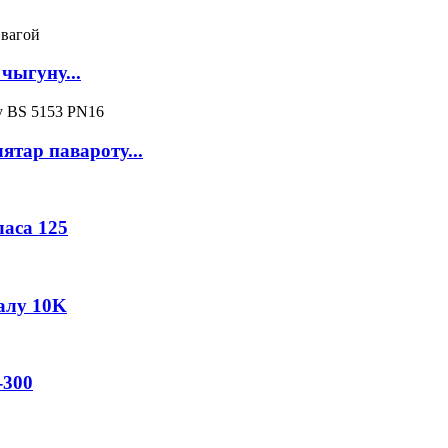
чыгуну...
тар павароту...
аса 125
талу 10K
-300