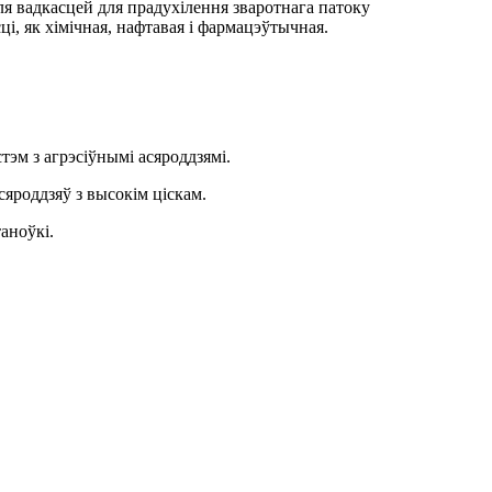
я вадкасцей для прадухілення зваротнага патоку
і, як хімічная, нафтавая і фармацэўтычная.
эм з агрэсіўнымі асяроддзямі.
сяроддзяў з высокім ціскам.
аноўкі.