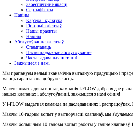
Забеспячэнне якасці
Сертыфікаты
Навіны
Кар'ера і культура
Гісторыі кліентаў
Нашы праекты
Навіны
Абслугоўванне кліентаў
Спампаваць
Пасляпродажнае абслугоўванне
Часта задаваныя пытанні
Звяжыцеся з намі
Мы прапануем вельмі эканамічна выгадную прадукцыю і прафес
маюць гарантавана добрую якасць.
Маючы шматгадовы вопыт, кампанія I-FLOW добра ведае рына
нашых клапанах і абслугоўванні, звяжыцеся з намі сёння!
У I-FLOW выдатная каманда па даследаваннях і распрацоўках. М
Маючы 10-гадовы вопыт у вытворчасці клапанаў, мы з'яўляемс
Маючы больш чым 10-гадовы вопыт работы ў галіне клапанаў, I