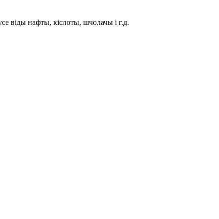
се віды нафты, кіслоты, шчолачы і г.д.