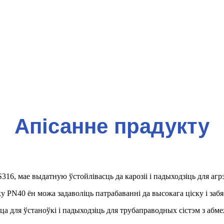
Апісанне прадукту
S316, мае выдатную ўстойлівасць да карозіі і падыходзіць для агр
 PN40 ён можа задаволіць патрабаванні да высокага ціску і заб
а для ўстаноўкі і падыходзіць для трубаправодных сістэм з абм