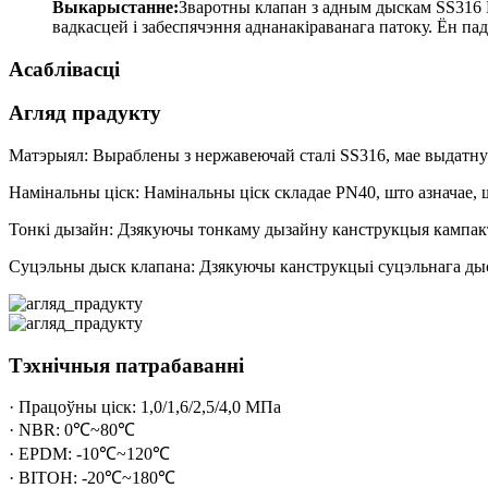
Выкарыстанне:
Зваротны клапан з адным дыскам SS316 P
вадкасцей і забеспячэння аднанакіраванага патоку. Ён пад
Асаблівасці
Агляд прадукту
Матэрыял: Выраблены з нержавеючай сталі SS316, мае выдатную 
Намінальны ціск: Намінальны ціск складае PN40, што азначае, 
Тонкі дызайн: Дзякуючы тонкаму дызайну канструкцыя кампактн
Суцэльны дыск клапана: Дзякуючы канструкцыі суцэльнага дыс
Тэхнічныя патрабаванні
· Працоўны ціск: 1,0/1,6/2,5/4,0 МПа
· NBR: 0℃~80℃
· EPDM: -10℃~120℃
· ВІТОН: -20℃~180℃