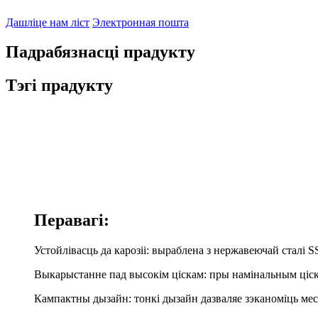
Дашліце нам ліст
Электронная пошта
Падрабязнасці прадукту
Тэгі прадукту
Перавагі:
Устойлівасць да карозіі: выраблена з нержавеючай сталі S
Выкарыстанне пад высокім ціскам: пры намінальным ціску
Кампактны дызайн: тонкі дызайн дазваляе зэканоміць месц