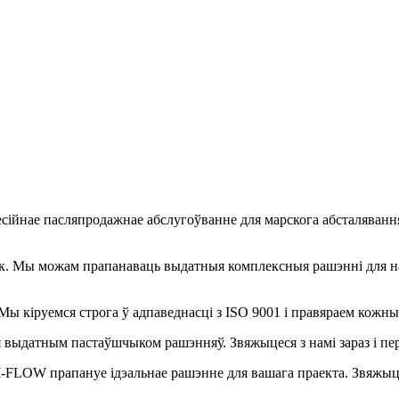
ійнае пасляпродажнае абслугоўванне для марскога абсталявання
к. Мы можам прапанаваць выдатныя комплексныя рашэнні для н
ы кіруемся строга ў адпаведнасці з ISO 9001 і правяраем кожны
я выдатным пастаўшчыком рашэнняў. Звяжыцеся з намі зараз і 
-FLOW прапануе ідэальнае рашэнне для вашага праекта. Звяжыце