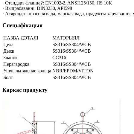
· Стандарт фланцаў: EN1092-2, ANSI125/150, JIS 10K
· Выпрабаванні: DIN3230, API598
· Асяроддзе: прэсная вада, марская вада, прадукты харчавання, у
Спецыфікацыя
НАЗВА ДЭТАЛІ
МАТЭРЫЯЛ
Цела
SS316/SS304/WCB
Дыск
SS316/SS304/WCB
Званок
СС316
Перагародка
SS316/SS304/WCB
Ушчыльняльнае кольца
NBR/EPDM/VITON
Болт
SS316/SS304/WCB
Каркас прадукту