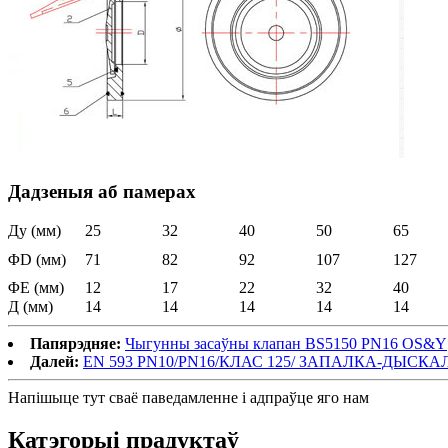
Дадзеныя аб памерах
Ду (мм)
25
32
40
50
65
ΦD (мм)
71
82
92
107
127
ΦE (мм)
12
17
22
32
40
Д (мм)
14
14
14
14
14
Папярэдняе:
Чыгунны засаўны клапан BS5150 PN16 OS&Y
Далей:
EN 593 PN10/PN16/КЛАС 125/ ЗАПАЛКА-ДЫСК
Напішыце тут сваё паведамленне і адпраўце яго нам
Катэгорыі прадуктаў