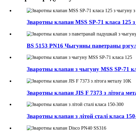
Зваротны клапан MSS SP-71 класа 125 з 
BS 5153 PN16 Чыгунны паветраны рэгуля
Зваротны клапан з чыгуну MSS SP-71 кл
Зваротны клапан JIS F 7373 з літога ме
Зваротны клапан з літой сталі класа 150