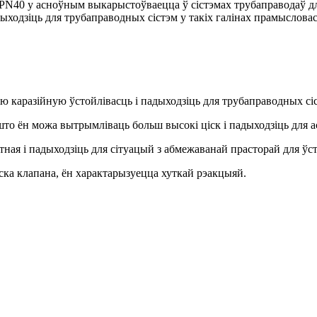
N40 у асноўным выкарыстоўваецца ў сістэмах трубаправодаў дл
ыходзіць для трубаправодных сістэм у такіх галінах прамысловасц
каразійную ўстойлівасць і падыходзіць для трубаправодных сіст
што ён можа вытрымліваць больш высокі ціск і падыходзіць для а
ая і падыходзіць для сітуацый з абмежаванай прасторай для ўст
ка клапана, ён характарызуецца хуткай рэакцыяй.