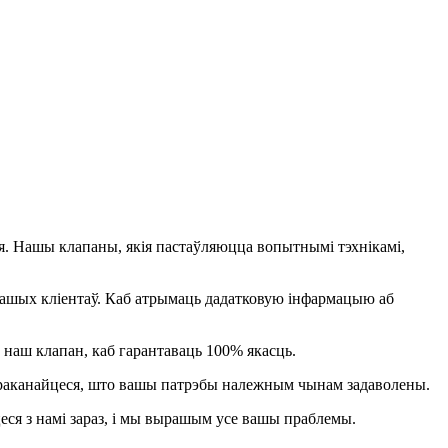
. Нашы клапаны, якія пастаўляюцца вопытнымі тэхнікамі,
ашых кліентаў. Каб атрымаць дадатковую інфармацыю аб
 наш клапан, каб гарантаваць 100% якасць.
пераканайцеся, што вашы патрэбы належным чынам задаволены.
ся з намі зараз, і мы вырашым усе вашы праблемы.