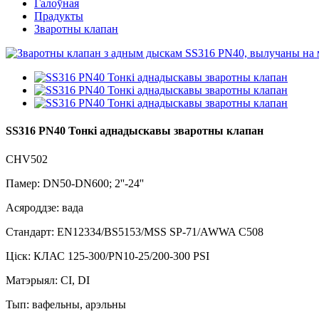
Галоўная
Прадукты
Зваротны клапан
SS316 PN40 Тонкі аднадыскавы зваротны клапан
CHV502
Памер: DN50-DN600; 2''-24''
Асяроддзе: вада
Стандарт: EN12334/BS5153/MSS SP-71/AWWA C508
Ціск: КЛАС 125-300/PN10-25/200-300 PSI
Матэрыял: CI, DI
Тып: вафельны, арэльны