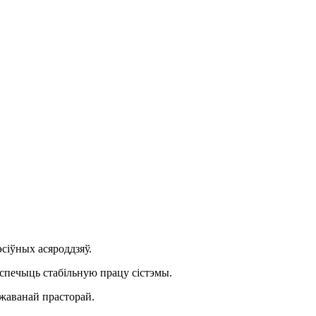
эсіўных асяроддзяў.
яспечыць стабільную працу сістэмы.
ежаванай прасторай.